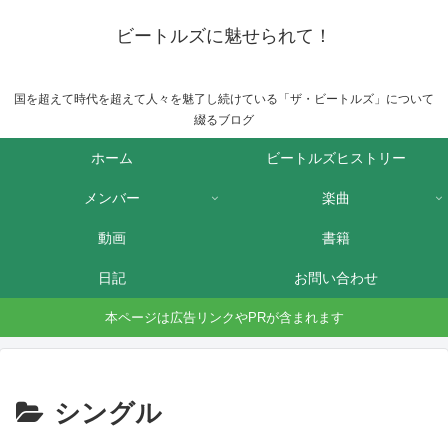
ビートルズに魅せられて！
国を超えて時代を超えて人々を魅了し続けている「ザ・ビートルズ」について
綴るブログ
ホーム
ビートルズヒストリー
メンバー
楽曲
動画
書籍
日記
お問い合わせ
本ページは広告リンクやPRが含まれます
シングル