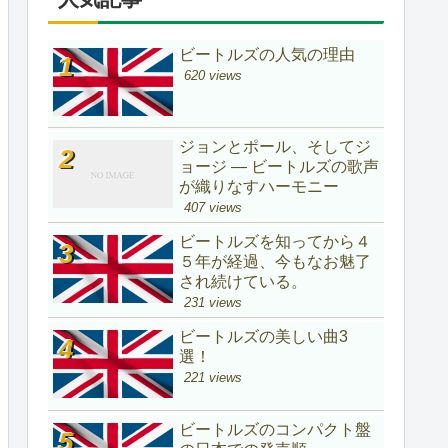
ビートルズの人気の理由
620 views
ジョンとポール、そしてジ
ョージ ― ビートルズの歌声
が織りなすハーモニー
407 views
ビートルズを知ってから４
５年が経過、今もなお魅了
され続けている。
231 views
ビートルズの美しい曲3
選！
221 views
ビートルズのコンパクト盤