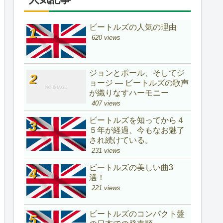
ビートルズの人気の理由
620 views
ジョンとポール、そしてジ
ョージ ― ビートルズの歌声
が織りなすハーモニー
407 views
ビートルズを知ってから４
５年が経過、今もなお魅了
され続けている。
231 views
ビートルズの美しい曲3
選！
221 views
ビートルズのコンパクト盤