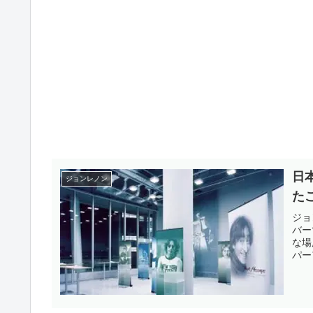
日
ジョンレノン
た
ジョ
バー
な場
パー